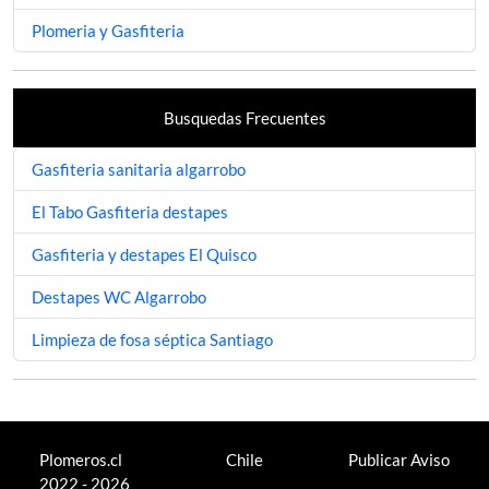
Plomeria y Gasfiteria
Busquedas Frecuentes
Gasfiteria sanitaria algarrobo
El Tabo Gasfiteria destapes
Gasfiteria y destapes El Quisco
Destapes WC Algarrobo
Limpieza de fosa séptica Santiago
Plomeros.cl
Chile
Publicar Aviso
2022 - 2026