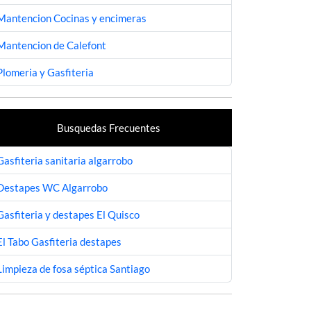
Mantencion Cocinas y encimeras
Mantencion de Calefont
Plomeria y Gasfiteria
Busquedas Frecuentes
Gasfiteria sanitaria algarrobo
Destapes WC Algarrobo
Gasfiteria y destapes El Quisco
El Tabo Gasfiteria destapes
Limpieza de fosa séptica Santiago