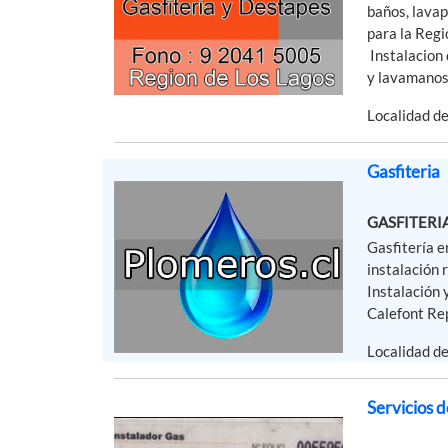
baños, lavap
para la Reg
Instalacion 
y lavamanos.
Localidad d
Gasfiteria
GASFITERI
Gasfitería e
instalación 
Instalación
Calefont Rep
Localidad d
Servicios d