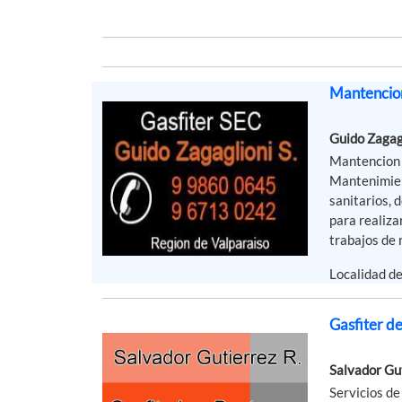
Mantencion
Guido Zagag
Mantencion e
Mantenimient
sanitarios,
para realiza
trabajos de r
Localidad d
Gasfiter d
Salvador Gu
Servicios de