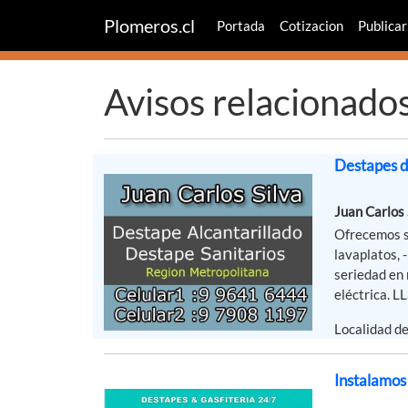
Plomeros.cl
Portada
Cotizacion
Publicar
Avisos relacionado
Destapes de
Juan Carlos 
Ofrecemos se
lavaplatos,
seriedad en 
eléctrica. LL
Localidad de
Instalamos 