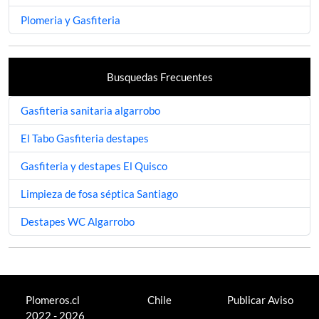
Plomeria y Gasfiteria
Busquedas Frecuentes
Gasfiteria sanitaria algarrobo
El Tabo Gasfiteria destapes
Gasfiteria y destapes El Quisco
Limpieza de fosa séptica Santiago
Destapes WC Algarrobo
Plomeros.cl
Chile
Publicar Aviso
2022 - 2026